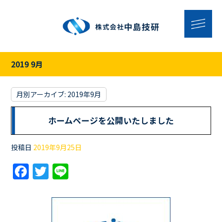
2019 9月
月別アーカイブ:
2019年9月
ホームページを公開いたしました
投稿日
2019年9月25日
F
T
Li
a
w
n
c
itt
e
e
er